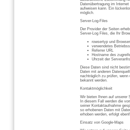
Datenübertragung im Internet
aufweisen kann. Ein lückenlos
möglich.
Server-Log-Files
Der Provider der Seiten erhe
Server-Log Files, die Ihr Bro
rowsertyp und Browser
verwendetes Betriebs
Referrer URL
Hostname des zugreif
Uhrzeit der Serveranfr
Diese Daten sind nicht best
Daten mit anderen Datenquell
nachträglich zu prüfen, wenn 
bekannt werden.
Kontaktmöglichkeit
Wir bieten Ihnen auf unserer S
In diesem Fall werden die v
seiner Kontaktaufnahme gespei
so erhobenen Daten mit Date
erhoben werden, erfolgt ebenfa
Einsatz von Google-Maps