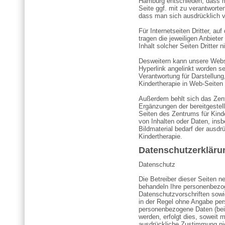
Hamburg entschieden, dass ma
Seite ggf. mit zu verantworte
dass man sich ausdrücklich vo
Für Internetseiten Dritter, au
tragen die jeweiligen Anbieter
Inhalt solcher Seiten Dritter n
Desweitern kann unsere Webse
Hyperlink angelinkt worden s
Verantwortung für Darstellung
Kindertherapie in Web-Seiten D
Außerdem behlt sich das Zent
Ergänzungen der bereitgestel
Seiten des Zentrums für Kinde
von Inhalten oder Daten, ins
Bildmaterial bedarf der ausd
Kindertherapie.
Datenschutzerkläru
Datenschutz
Die Betreiber dieser Seiten n
behandeln Ihre personenbezog
Datenschutzvorschriften sowi
in der Regel ohne Angabe pe
personenbezogene Daten (bei
werden, erfolgt dies, soweit m
ausdrückliche Zustimmung nic