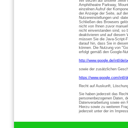
Wir setzen auf unserer Seite
Amphitheatre Parkway, Mount
einzelnen Aufruf der Kompone
der Anzeige der Seite, auf de
Nutzereinstellungen und -date
Schließen des Browsers gelös
nicht von Ihnen zuvor manuell
nicht einverstanden sind, so
deaktivieren und auf diesem 
müssen Sie die Java-Script-F
darauf hin, dass Sie in diese
können. Die Nutzung von "Go
erfolgt gemäß den Google-N
http://www.google.de/intl/de/p
sowie der zusätzlichen Gesc
https://www.google.com/intl/
Recht auf Auskunft, Löschun
Sie haben jederzeit das Recht
personenbezogenen Daten, d
Datenverarbeitung sowie ein 
Hierzu sowie zu weiteren Fr
jederzeit unter der im Impr